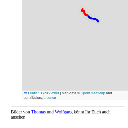
Leaflet
|
GPXViewer
| Map data ©
OpenStreetMap
and
30 km
contributors,
Licence
Bilder von
Thomas
und
Wolfgang
könnt Ihr Euch auch
ansehen.